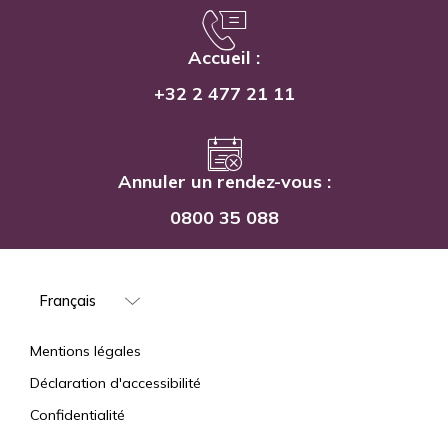
Accueil :
+32 2 477 21 11
Annuler un rendez-vous :
0800 35 088
Select
your
language
Mentions
Mentions légales
Déclaration d'accessibilité
Confidentialité