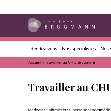
Aller
au
contenu
principal
Rendez-vous
Nos spécialistes
Nos 
Navigation
Accueil
Travailler au CHU Brugmann
principale
Fil
d'Ariane
Travailler au C
Médecins, infirmier·ères, personnel paramédical