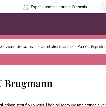
Select
Re
Espace professionnels
your
language
services de soins
Hospitalisation
Accès & parki
HU Brugmann
, administratif ou ouvrier, l'hôpital regroupe une grande divers