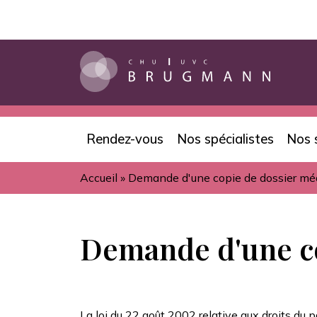
Aller
au
contenu
principal
Rendez-vous
Nos spécialistes
Nos 
Navigation
Accueil
Demande d'une copie de dossier mé
principale
Fil
d'Ariane
Demande d'une co
La
loi du 22 août 2002 relative aux droits du p