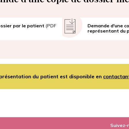
sier par le patient
(PDF
Document
Demande d'une cop
représentant du 
présentation du patient est disponible en
contactan
Suivez-