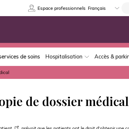
Select
Re
Espace professionnels
your
language
services de soins
Hospitalisation
Accès & parki
dical
pie de dossier médical
atient
prévoit que les patients ont le droit d'obtenir une c