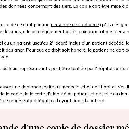
des données concernant des tiers. La copie doit être mise à d
rcice de ce droit par une
personne de confiance
qu'ils désigne
e de soins, elle aura également accès aux annotations person
e
al ou un parent jusqu'au 2
degré inclus d'un patient décédé, la 
 doit désigner. Pour que ce droit soit honoré, le patient ne do
ivée.
de leurs représentants peut être tarifiée par l'hôpital conformé
esser une demande écrite au médecin-chef de l'hôpital. Veuille
 copie de la carte d'identité du patient et de celle du demande
é de représentant légal ou d'ayant droit du patient.
nde d'une copie de dossier mé