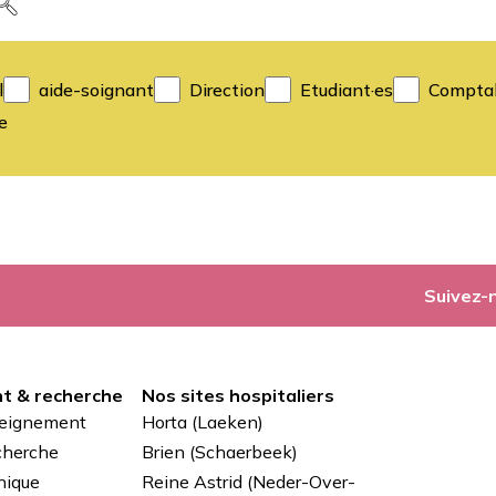
l
aide-soignant
Direction
Etudiant·es
Comptab
e
Suivez-
t & recherche
Nos sites hospitaliers
seignement
Horta (Laeken)
cherche
Brien (Schaerbeek)
nique
Reine Astrid (Neder-Over-