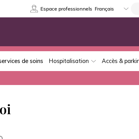
Select
Re
Espace professionnels
your
language
services de soins
Hospitalisation
Accès & parki
oi