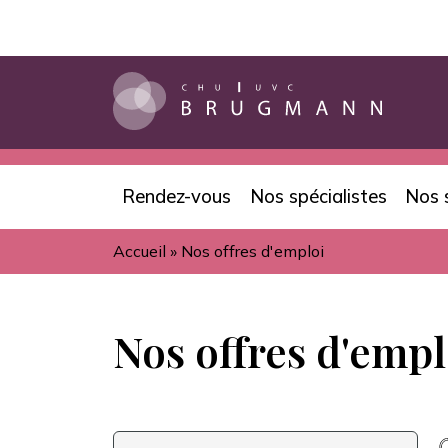
Aller
au
contenu
principal
Rendez-vous
Nos spécialistes
Nos 
Navigation
Accueil
Nos offres d'emploi
principale
Fil
d'Ariane
Nos offres d'empl