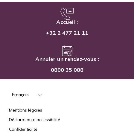
Accueil :
+32 2 477 21 11
Annuler un rendez-vous :
0800 35 088
Select
your
language
Mentions
Mentions légales
Déclaration d'accessibilité
Confidentialité