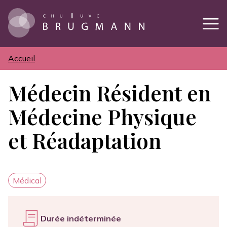
Aller
au
contenu
principal
Accueil
Fil
d'Ariane
Médecin Résident en
Médecine Physique
et Réadaptation
Catégorie
Médical
Durée indéterminée