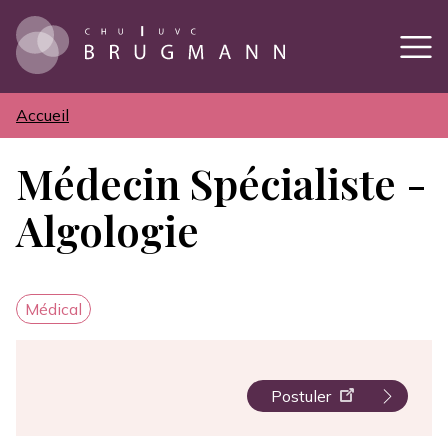
Aller
au
contenu
principal
Accueil
Fil
d'Ariane
Médecin Spécialiste -
Algologie
Catégorie
Médical
Postuler