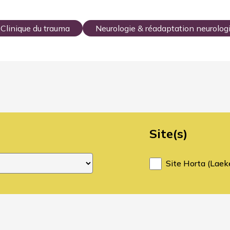
Clinique du trauma
Neurologie & réadaptation neurolog
Site(s)
Site Horta (Laek