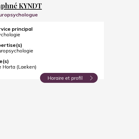
aphné KYNDT
uropsychologue
vice principal
chologie
ertise(s)
ropsychologie
e(s)
e Horta (Laeken)
Horaire et profil