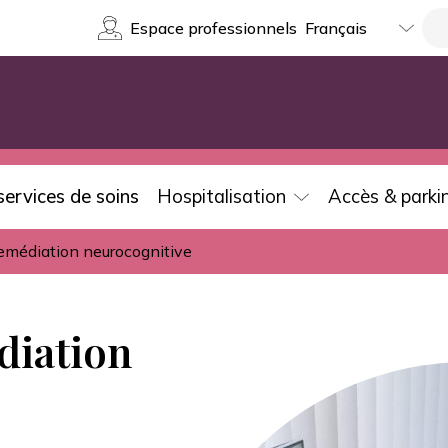
Select
Re
Espace professionnels
your
language
services de soins
Hospitalisation
Accès & parki
remédiation neurocognitive
diation