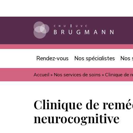
Aller
au
contenu
principal
Rendez-vous
Nos spécialistes
Nos 
Navigation
Accueil
Nos services de soins
Clinique de 
principale
Fil
d'Ariane
Clinique de remé
neurocognitive