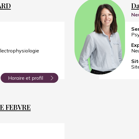
ARD
D
Ne
Ser
Psy
Exp
lectrophysiologie
Neu
Sit
Sit
Horaire et profil
LE FEBVRE