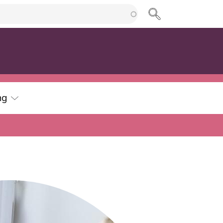
cherche
ng