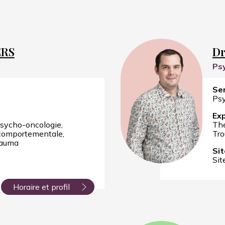
ERS
Dr
Ps
Ser
Psy
Exp
sycho-oncologie
Thé
-comportementale
Tro
rauma
Sit
Sit
Horaire et profil