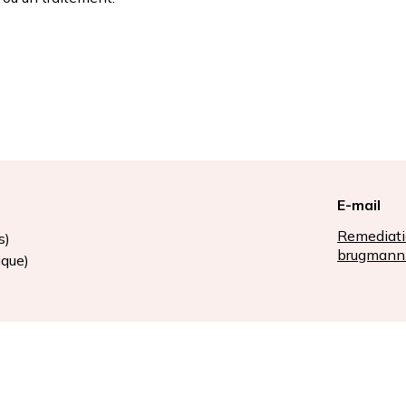
E-mail
Remediati
s)
brugmann
ique)