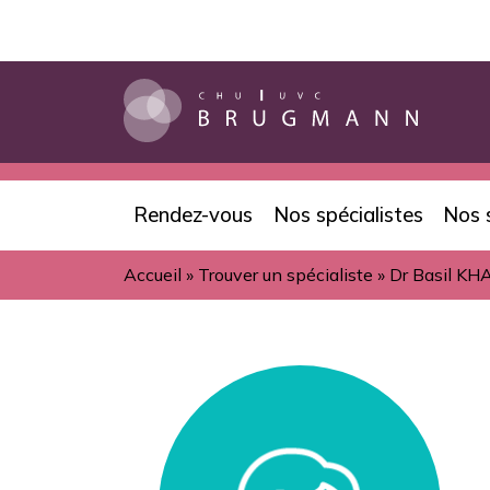
Aller
au
contenu
principal
Rendez-vous
Nos spécialistes
Nos 
Navigation
Accueil
Trouver un spécialiste
Dr Basil 
principale
Fil
d'Ariane