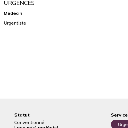
URGENCES
Médecin
Urgentiste
Statut
Service
Conventionné
Urge
Langue(s) parlée(s)