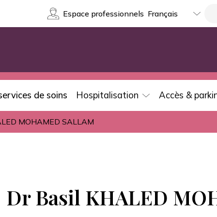
Select
Re
Espace professionnels
your
language
services de soins
Hospitalisation
Accès & parki
KHALED MOHAMED SALLAM
Dr Basil KHALED M