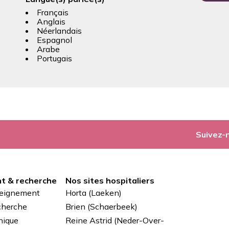
Français
Anglais
Néerlandais
Espagnol
Arabe
Portugais
Suivez-
t & recherche
Nos sites hospitaliers
seignement
Horta (Laeken)
cherche
Brien (Schaerbeek)
nique
Reine Astrid (Neder-Over-