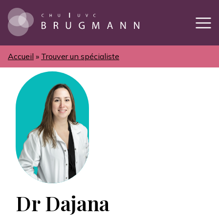
Aller
au
contenu
principal
Accueil
Trouver un spécialiste
Fil
d'Ariane
Dr Dajana