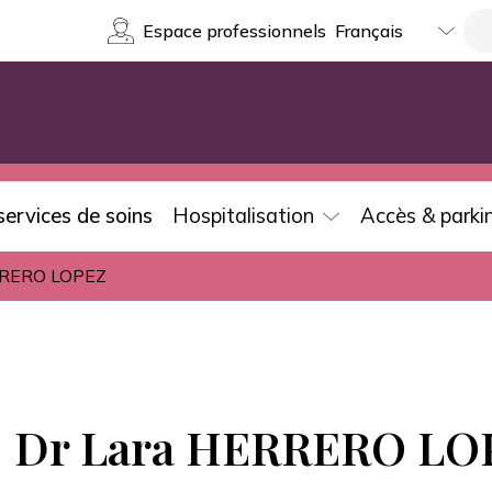
Select
Re
Espace professionnels
your
language
services de soins
Hospitalisation
Accès & parki
RRERO LOPEZ
Dr Lara HERRERO LO