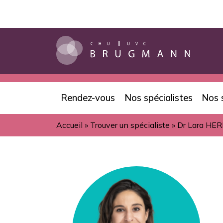
Aller
au
contenu
principal
Rendez-vous
Nos spécialistes
Nos 
Navigation
Accueil
Trouver un spécialiste
Dr Lara HE
principale
Fil
d'Ariane