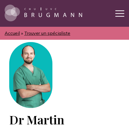
Aller
au
contenu
principal
Accueil
Trouver un spécialiste
Fil
d'Ariane
Dr Martin