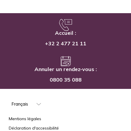
Accueil :
+32 2 477 21 11
Annuler un rendez-vous :
0800 35 088
Select
your
language
Mentions
Mentions légales
Déclaration d'accessibilité