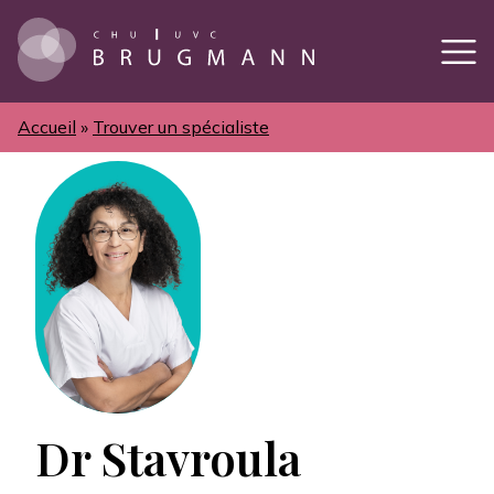
Aller
au
contenu
principal
Accueil
Trouver un spécialiste
Fil
d'Ariane
Dr Stavroula