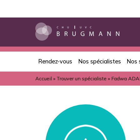
Aller
au
contenu
principal
Rendez-vous
Nos spécialistes
Nos 
Navigation
Accueil
Trouver un spécialiste
Fadwa AD
principale
Fil
d'Ariane