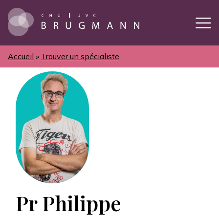
Aller
au
contenu
principal
Accueil
Trouver un spécialiste
Fil
d'Ariane
Pr Philippe