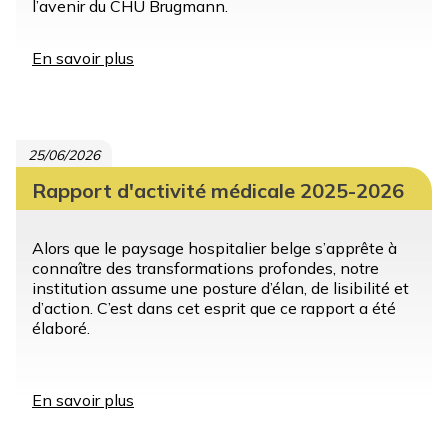
l’avenir du CHU Brugmann.
En savoir plus
sur
Rapport
d'activité
2025
25/06/2026
Rapport d'activité médicale 2025-2026
Alors que le paysage hospitalier belge s’apprête à
connaître des transformations profondes, notre
institution assume une posture d’élan, de lisibilité et
d’action. C’est dans cet esprit que ce rapport a été
élaboré.
En savoir plus
sur
Rapport
d'activité