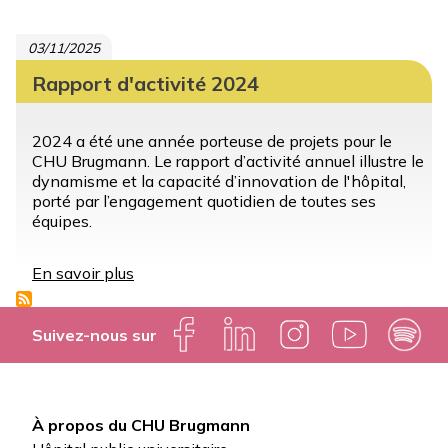
médicale
2025-
03/11/2025
2026
Rapport d'activité 2024
2024 a été une année porteuse de projets pour le
CHU Brugmann. Le rapport d’activité annuel illustre le
dynamisme et la capacité d’innovation de l'hôpital,
porté par l’engagement quotidien de toutes ses
équipes.
En savoir plus
sur
Rapport
d'activité
2024
Suivez-nous sur
À propos du CHU Brugmann
Pied