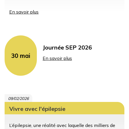
En savoir plus
sur
Sclérose
en
plaques
:
des
parcours
Journée SEP 2026
singuliers
30 mai
En savoir plus
sur
Journée
SEP
2026
09/02/2026
Vivre avec l'épilepsie
L’épilepsie, une réalité avec laquelle des milliers de