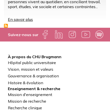
personnes vivent au quotidien, en conciliant travail,
sport, études, vie sociale et certaines contraintes...
En savoir plus
sur
Vivre
avec
l'épilepsie
Suivez-nous sur
À propos du CHU Brugmann
Pied
Hôpital public universitaire
de
Vision, mission et valeurs
Gouvernance & organisation
page
Histoire & évolution
Enseignement & recherche
Mission d'enseignement
Mission de recherche
Recherche clinique