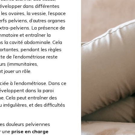
évelopper dans différentes
s ovaires, la vessie, l’espace
nerfs pelviens, d’autres organes
extra-pelviens. La présence de
mmatoire et entraîner la
ns la cavité abdominale. Cela
ortantes, pendant les règles
cte de l’endométriose reste
urs (immunitaires,
 jouer un rôle.
iée à l’endométriose. Dans ce
éveloppent dans la paroi
ine. Cela peut entraîner des
rrégulières, et des difficultés
 des douleurs pelviennes
r une
prise en charge