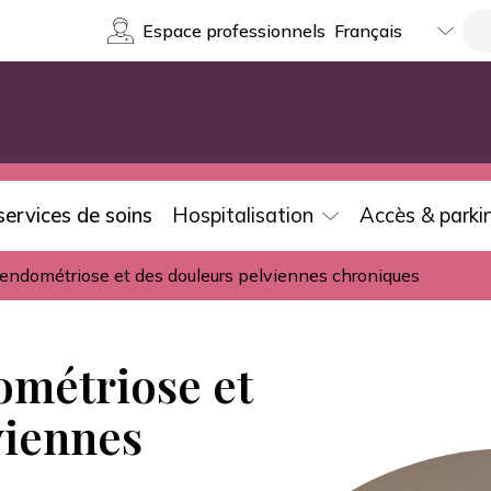
Select
Re
Espace professionnels
your
language
services de soins
Hospitalisation
Accès & parki
'endométriose et des douleurs pelviennes chroniques
ométriose et
viennes