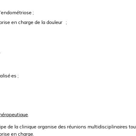
l’endométriose ;
prise en charge de la douleur ;
.
lisé·es ;
hérapeutique
.
équipe de la clinique organise des réunions multidisciplinaires 
prise en charge.