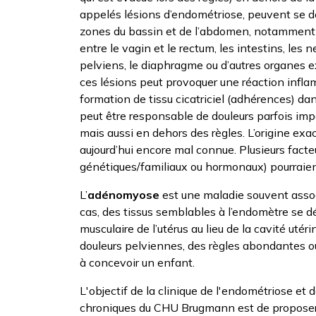
appelés lésions d’endométriose, peuvent se d
zones du bassin et de l’abdomen, notamment le
entre le vagin et le rectum, les intestins, les 
pelviens, le diaphragme ou d’autres organes 
ces lésions peut provoquer une réaction infla
formation de tissu cicatriciel (adhérences) da
peut être responsable de douleurs parfois imp
mais aussi en dehors des règles. L’origine exa
aujourd’hui encore mal connue. Plusieurs facte
génétiques/familiaux ou hormonaux) pourraient
L’
adénomyose
est une maladie souvent assoc
cas, des tissus semblables à l’endomètre se d
musculaire de l’utérus au lieu de la cavité utér
douleurs pelviennes, des règles abondantes ou i
à concevoir un enfant.
L'objectif de la clinique de l'endométriose et
chroniques du CHU Brugmann est de propose