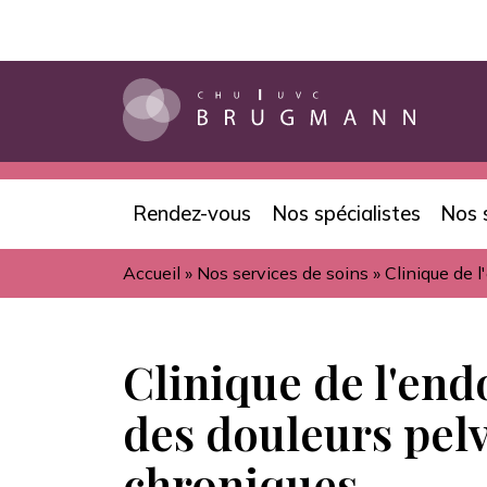
Aller
au
contenu
principal
Rendez-vous
Nos spécialistes
Nos 
Navigation
Accueil
Nos services de soins
Clinique de l
principale
Fil
d'Ariane
Clinique de l'end
des douleurs pel
chroniques