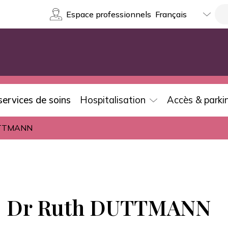
Select
Re
Espace professionnels
your
language
services de soins
Hospitalisation
Accès & parki
UTTMANN
Dr Ruth DUTTMANN