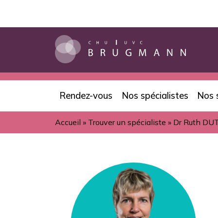
Aller
au
contenu
principal
Rendez-vous
Nos spécialistes
Nos 
Navigation
Accueil
Trouver un spécialiste
Dr Ruth D
principale
Fil
d'Ariane