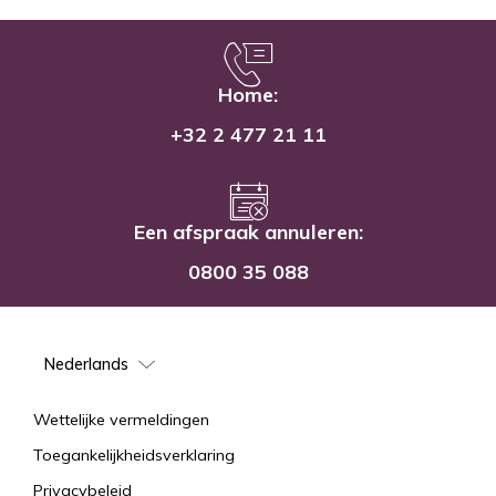
Home:
+32 2 477 21 11
Een afspraak annuleren:
0800 35 088
Select
your
language
Mentions
Wettelijke vermeldingen
Toegankelijkheidsverklaring
Privacybeleid