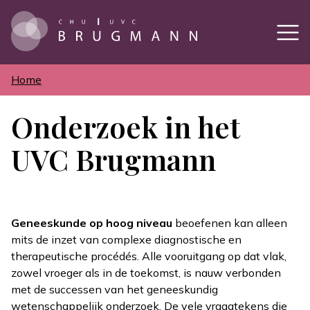
Overslaan
en
naar
de
inhoud
gaan
Home
Kruimelpad
Onderzoek in het
UVC Brugmann
Geneeskunde op hoog niveau
beoefenen kan alleen
mits de inzet van complexe diagnostische en
therapeutische procédés. Alle vooruitgang op dat vlak,
zowel vroeger als in de toekomst, is nauw verbonden
met de successen van het geneeskundig
wetenschappelijk onderzoek. De vele vraagtekens die