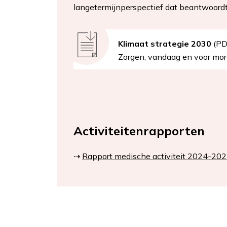
langetermijnperspectief dat beantwoord
Document
Klimaat strategie 2030
(PD
Zorgen, vandaag en voor mo
Activiteitenrapporten
⇢
Rapport medische activiteit 2024-20