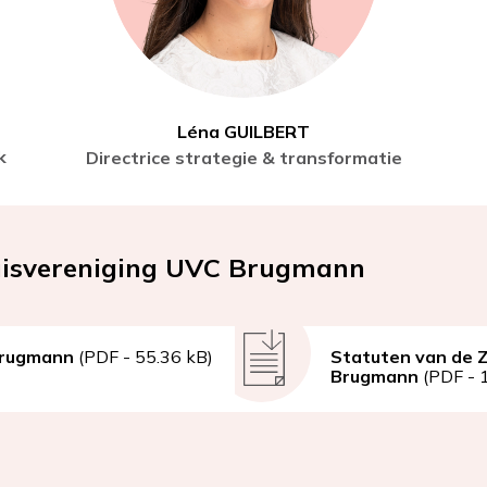
Léna GUILBERT
k
Directrice strategie & transformatie
uisvereniging UVC Brugmann
Brugmann
(PDF - 55.36 kB)
Document
Statuten van de 
Brugmann
(PDF - 