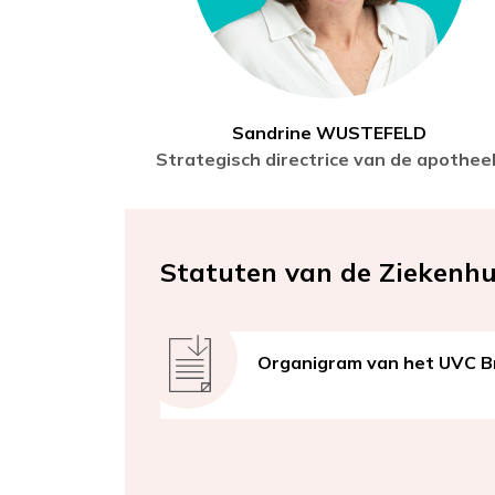
Sandrine WUSTEFELD
Strategisch directrice van de apothee
Statuten van de Ziekenh
Document
Organigram van het UVC 