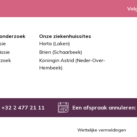
Vol
 onderzoek
Onze ziekenhuissites
sie
Horta (Laken)
ssie
Brien (Schaarbeek)
rzoek
Koningin Astrid (Neder-Over-
Hembeek)
+32 2 477 21 11
Een afspraak annuleren:
Mentions
Wettelijke vermeldingen