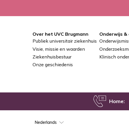
Over het UVC Brugmann
Onderwijs &
Pied
Publiek universitair ziekenhuis
Onderwijsmis
de
Visie, missie en waarden
Onderzoeksmi
Ziekenhuisbestuur
Klinisch onde
page
Onze geschiedenis
Home:
Select
your
language