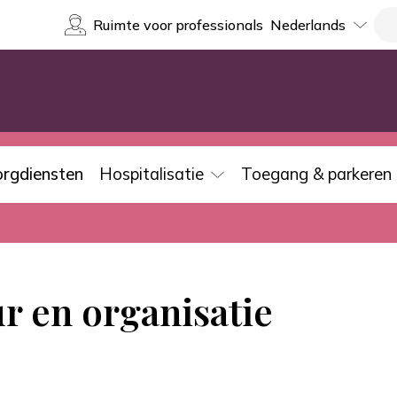
Select
Re
Ruimte voor professionals
your
language
orgdiensten
Hospitalisatie
Toegang & parkeren
r en organisatie