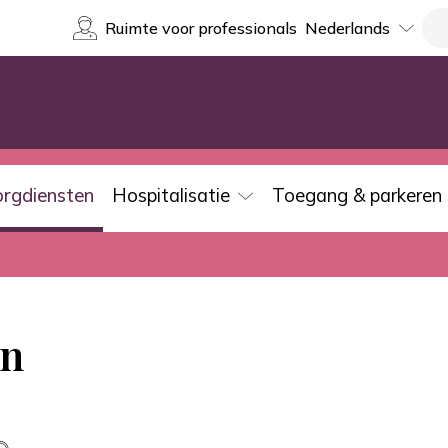
Select
Re
Ruimte voor professionals
your
language
orgdiensten
Hospitalisatie
Toegang & parkeren
en