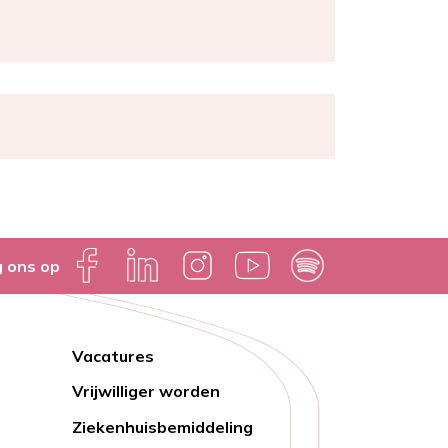
g ons op
Vacatures
Lien
Vrijwilliger worden
rapide
Ziekenhuisbemiddeling