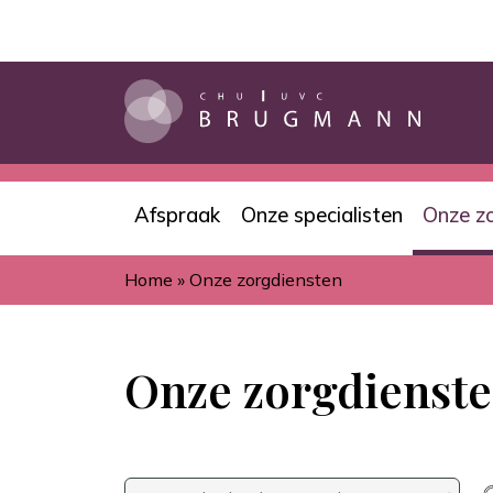
Overslaan
en
naar
de
inhoud
gaan
Afspraak
Onze specialisten
Onze z
Navigation
Home
Onze zorgdiensten
principale
Kruimelpad
Onze zorgdienst