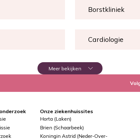
Borstkliniek
Cardiologie
Paginering
Meer bekijken
Vol
 onderzoek
Onze ziekenhuissites
sie
Horta (Laken)
ssie
Brien (Schaarbeek)
rzoek
Koningin Astrid (Neder-Over-