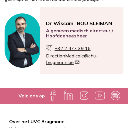
Dr Wissam
BOU SLEIMAN
Algemeen medisch directeur /
Hoofdgeneesheer
+32 2 477 39 16
DirectionMedicale@chu-
brugmann.be
Volg ons op
Over het UVC Brugmann
Pied