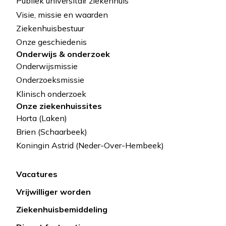
Publiek universitair ziekenhuis
de
Visie, missie en waarden
Ziekenhuisbestuur
page
Onze geschiedenis
Onderwijs & onderzoek
Onderwijsmissie
Onderzoeksmissie
Klinisch onderzoek
Onze ziekenhuissites
Horta (Laken)
Brien (Schaarbeek)
Koningin Astrid (Neder-Over-Hembeek)
Vacatures
Lien
Vrijwilliger worden
rapide
Ziekenhuisbemiddeling