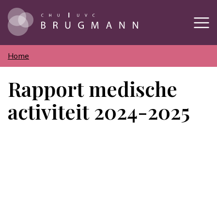
Overslaan
en
naar
de
inhoud
gaan
Home
Kruimelpad
Rapport medische
activiteit 2024-2025