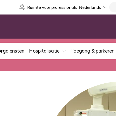
Select
Re
Ruimte voor professionals
your
language
orgdiensten
Hospitalisatie
Toegang & parkeren