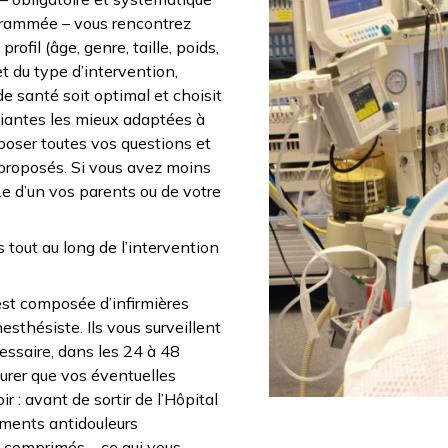
ogrammée – vous rencontrez
ofil (âge, genre, taille, poids,
et du type d’intervention,
de santé soit optimal et choisit
siantes les mieux adaptées à
 poser toutes vos questions et
proposés. Si vous avez moins
e d’un vos parents ou de votre
s tout au long de l’intervention
st composée d’infirmières
sthésiste. Ils vous surveillent
cessaire, dans les 24 à 48
ssurer que vos éventuelles
r : avant de sortir de l’Hôpital
aments antidouleurs
s comprimés – ce qui vous