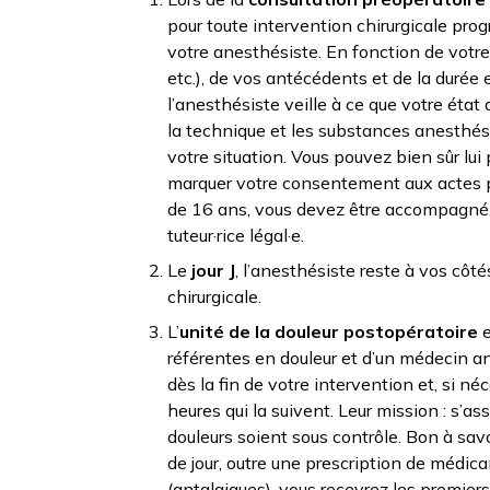
pour toute intervention chirurgicale pr
votre anesthésiste. En fonction de votre pr
etc.), de vos antécédents et de la durée 
l’anesthésiste veille à ce que votre état 
la technique et les substances anesthé
votre situation. Vous pouvez bien sûr lui
marquer votre consentement aux actes 
de 16 ans, vous devez être accompagné.
tuteur·rice légal·e.
Le
jour J
, l’anesthésiste reste à vos côté
chirurgicale.
L’
unité de la douleur postopératoire
e
référentes en douleur et d’un médecin ane
dès la fin de votre intervention et, si né
heures qui la suivent. Leur mission : s’a
douleurs soient sous contrôle. Bon à savoi
de jour, outre une prescription de médic
(antalgiques), vous recevrez les premier