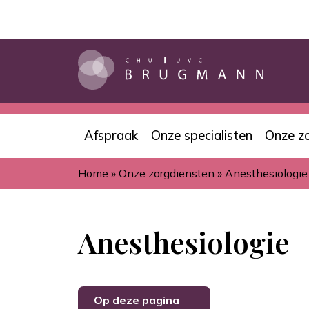
Overslaan
en
naar
de
inhoud
gaan
Afspraak
Onze specialisten
Onze z
Navigation
Home
Onze zorgdiensten
Anesthesiologie
principale
Kruimelpad
Anesthesiologie
Op deze pagina