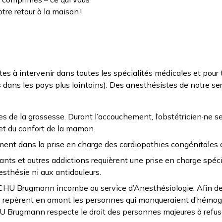
otre retour à la maison !
 à intervenir dans toutes les spécialités médicales et pour 
dans les pays plus lointains). Des anesthésistes de notre se
s de la grossesse. Durant l’accouchement, l’obstétricien·ne s
é et du confort de la maman.
ent dans la prise en charge des cardiopathies congénitales c
s et autres addictions requièrent une prise en charge spécif
esthésie ni aux antidouleurs.
 CHU Brugmann incombe au service d’Anesthésiologie. Afin de r
s repèrent en amont les personnes qui manqueraient d’hémoglo
CHU Brugmann respecte le droit des personnes majeures à refus