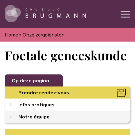
Overslaan
en
naar
de
inhoud
gaan
Home
Onze zorgdiensten
Kruimelpad
Foetale geneeskunde
Op deze pagina
Prendre rendez-vous
Infos pratiques
Notre équipe