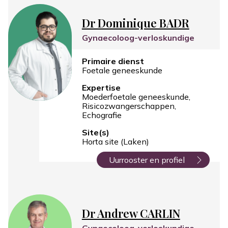
Dr Dominique BADR
Gynaecoloog-verloskundige
Primaire dienst
Foetale geneeskunde
Expertise
Moederfoetale geneeskunde
Risicozwangerschappen
Echografie
Site(s)
Horta site (Laken)
Uurrooster en profiel
Dr Andrew CARLIN
Gynaecoloog-verloskundige