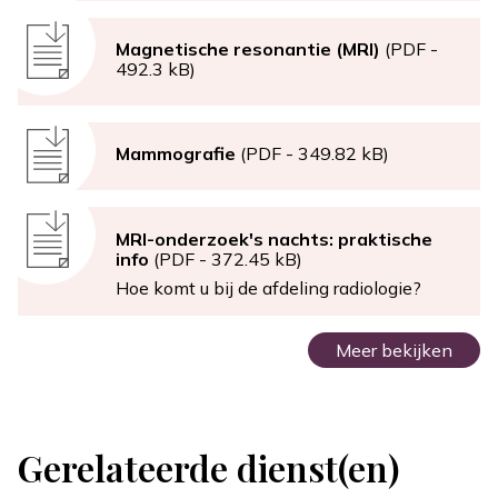
Document
Magnetische resonantie (MRI)
(PDF -
492.3 kB)
Document
Mammografie
(PDF - 349.82 kB)
Document
MRI-onderzoek's nachts: praktische
info
(PDF - 372.45 kB)
Hoe komt u bij de afdeling radiologie?
Meer bekijken
Gerelateerde dienst(en)