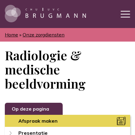
Overslaan
en
naar
de
inhoud
gaan
Home
Onze zorgdiensten
Kruimelpad
Radiologie &
medische
beeldvorming
Op deze pagina
Afspraak maken
Presentatie