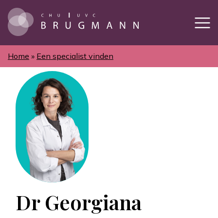
Overslaan
en
naar
de
inhoud
gaan
Home
Een specialist vinden
Kruimelpad
Dr Georgiana