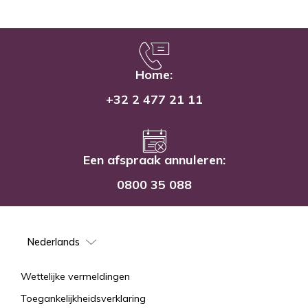
Home:
+32 2 477 21 11
Een afspraak annuleren:
0800 35 088
Select
your
language
Mentions
Wettelijke vermeldingen
Toegankelijkheidsverklaring