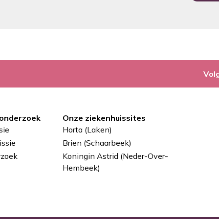
Vol
 onderzoek
Onze ziekenhuissites
sie
Horta (Laken)
ssie
Brien (Schaarbeek)
rzoek
Koningin Astrid (Neder-Over-
Hembeek)