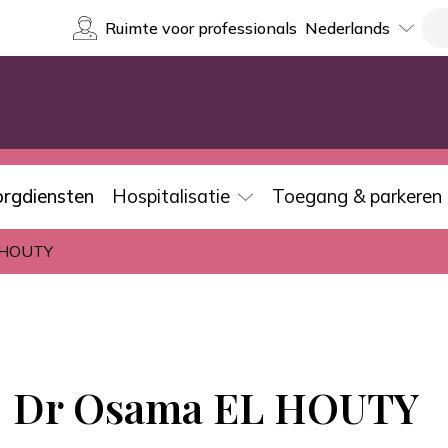
Select
Re
Ruimte voor professionals
your
language
orgdiensten
Hospitalisatie
Toegang & parkeren
 HOUTY
Dr Osama EL HOUTY