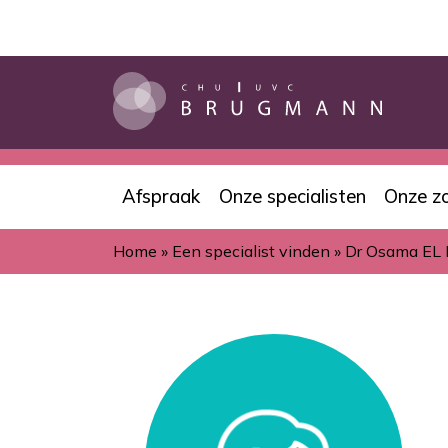
Overslaan
en
naar
de
inhoud
gaan
Afspraak
Onze specialisten
Onze z
Navigation
Home
Een specialist vinden
Dr Osama EL
principale
Kruimelpad