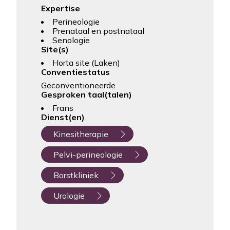
Expertise
Perineologie
Prenataal en postnataal
Senologie
Site(s)
Horta site (Laken)
Conventiestatus
Geconventioneerde
Gesproken taal(talen)
Frans
Dienst(en)
Kinesitherapie
Pelvi-perineologie
Borstkliniek
Urologie