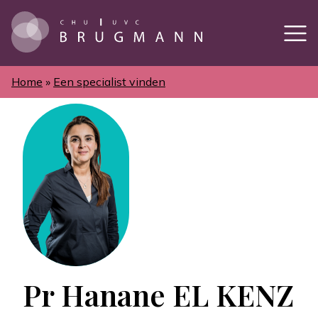
Overslaan
en
naar
de
inhoud
gaan
Home
Een specialist vinden
Kruimelpad
Pr Hanane EL KENZ