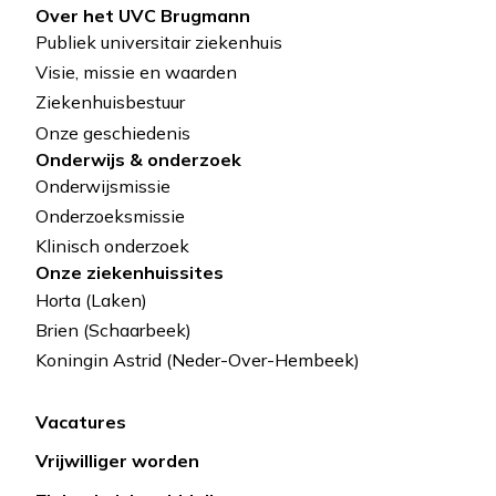
Over het UVC Brugmann
Pied
Publiek universitair ziekenhuis
de
Visie, missie en waarden
Ziekenhuisbestuur
page
Onze geschiedenis
Onderwijs & onderzoek
Onderwijsmissie
Onderzoeksmissie
Klinisch onderzoek
Onze ziekenhuissites
Horta (Laken)
Brien (Schaarbeek)
Koningin Astrid (Neder-Over-Hembeek)
Vacatures
Lien
Vrijwilliger worden
rapide