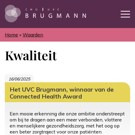
Overslaan
en
naar
de
inhoud
gaan
Home
Waarden
Kruimelpad
Kwaliteit
16/06/2025
Het UVC Brugmann, winnaar van de
Connected Health Award
Een mooie erkenning die onze ambitie onderstreept
om bij te dragen aan een meer verbonden, vlottere
en menselijkere gezondheidszorg, met het oog op
een beter zorgtraject voor onze patiënten.