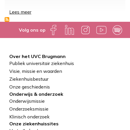
Lees meer
over
Het
UVC
Brugmann,
Volg ons op
winnaar
van
de
Connected
Over het UVC Brugmann
Health
Pied
Publiek universitair ziekenhuis
Award
de
Visie, missie en waarden
Ziekenhuisbestuur
page
Onze geschiedenis
Onderwijs & onderzoek
Onderwijsmissie
Onderzoeksmissie
Klinisch onderzoek
Onze ziekenhuissites