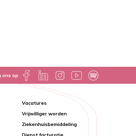
g ons op
Vacatures
Lien
Vrijwilliger worden
rapide
Ziekenhuisbemiddeling
Dienst facturatie