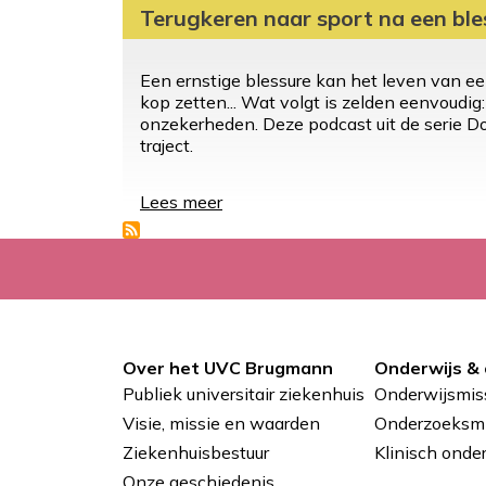
Terugkeren naar sport na een ble
Een ernstige blessure kan het leven van een
kop zetten... Wat volgt is zelden eenvoudig:
onzekerheden. Deze podcast uit de serie Doc
traject.
Lees meer
over
Terugkeren
naar
sport
na
een
blessure
Over het UVC Brugmann
Onderwijs &
Pied
Publiek universitair ziekenhuis
Onderwijsmis
de
Visie, missie en waarden
Onderzoeksmi
Ziekenhuisbestuur
Klinisch onde
page
Onze geschiedenis