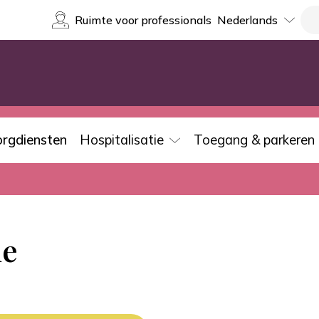
Select
Re
Ruimte voor professionals
your
language
orgdiensten
Hospitalisatie
Toegang & parkeren
de