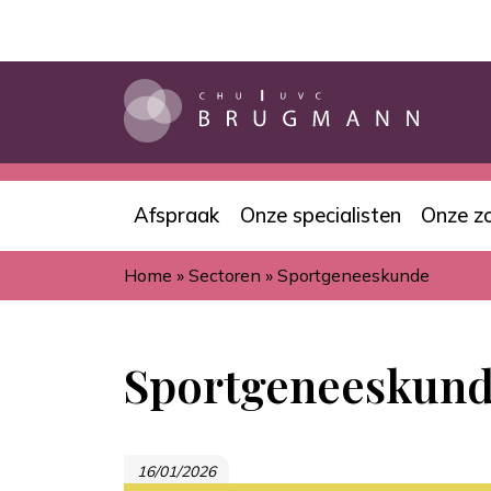
Overslaan
en
naar
de
inhoud
gaan
Afspraak
Onze specialisten
Onze z
Navigation
Home
Sectoren
Sportgeneeskunde
principale
Kruimelpad
Sportgeneeskun
16/01/2026