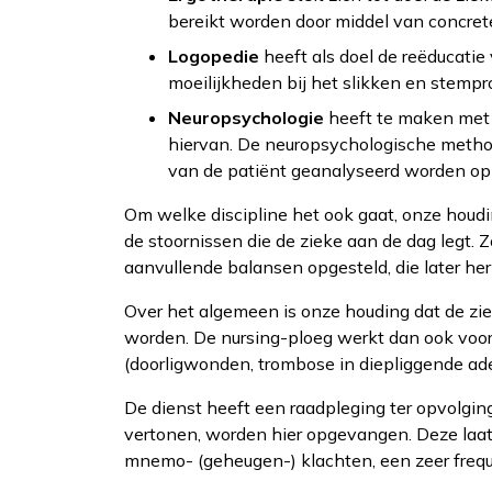
bereikt worden door middel van concrete
Logopedie
heeft als doel de reëducati
moeilijkheden bij het slikken en stemp
Neuropsychologie
heeft te maken met 
hiervan. De neuropsychologische metho
van de patiënt geanalyseerd worden op
Om welke discipline het ook gaat, onze houdin
de stoornissen die de zieke aan de dag legt.
aanvullende balansen opgesteld, die later he
Over het algemeen is onze houding dat de zi
worden. De nursing-ploeg werkt dan ook voor
(doorligwonden, trombose in diepliggende aders
De dienst heeft een raadpleging ter opvolgin
vertonen, worden hier opgevangen. Deze laats
mnemo- (geheugen-) klachten, een zeer frequ