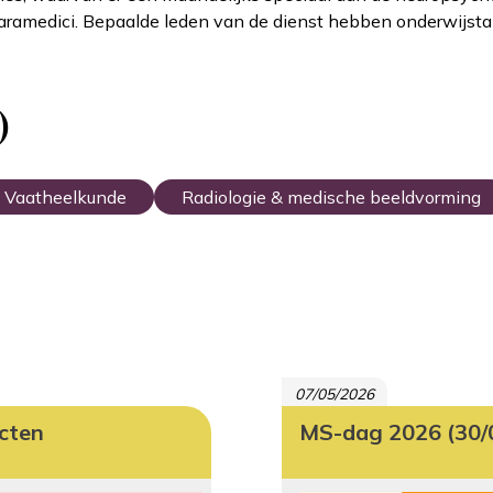
paramedici. Bepaalde leden van de dienst hebben onderwijsta
)
Vaatheelkunde
Radiologie & medische beeldvorming
07/05/2026
ecten
MS-dag 2026
(30/