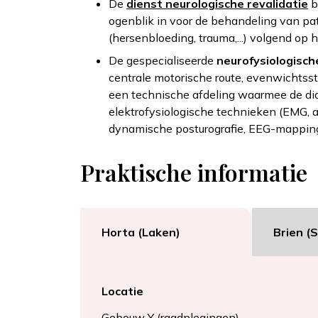
De
dienst neurologische revalidatie
b
ogenblik in voor de behandeling van pa
(hersenbloeding, trauma,...) volgend op
De gespecialiseerde
neurofysiologisch
centrale motorische route, evenwichtsst
een technische afdeling waarmee de dia
elektrofysiologische technieken (EMG, al
dynamische posturografie, EEG-mapping, 
Praktische informatie
Horta (Laken)
Brien (
Locatie
Gebouw Y (raadplegingen)