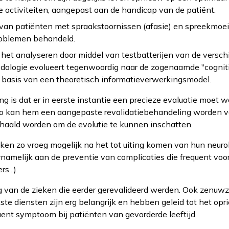
 activiteiten, aangepast aan de handicap van de patiënt.
e van patiënten met spraakstoornissen (afasie) en spreekmoeil
roblemen behandeld.
het analyseren door middel van testbatterijen van de versch
dologie evolueert tegenwoordig naar de zogenaamde "cogniti
 basis van een theoretisch informatieverwerkingsmodel.
g is dat er in eerste instantie een precieze evaluatie moet 
 Zo kan hem een aangepaste revalidatiebehandeling worden vo
rhaald worden om de evolutie te kunnen inschatten.
eken zo vroeg mogelijk na het tot uiting komen van hun neu
namelijk aan de preventie van complicaties die frequent voo
...).
g van de zieken die eerder gerevalideerd werden. Ook zenuwz
te diensten zijn erg belangrijk en hebben geleid tot het opr
ent symptoom bij patiënten van gevorderde leeftijd.