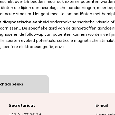
eschikt over 55 bedden, maar ook externe patiënten worden 
tiënten die lijden aan neurologische aandoeningen, meer bep
 het acute stadium. Het gaat meestal om patiënten met hemiple
e diagnostische eenheid
onderzoekt sensorische, visuele of 
oornissen... De specifieke aard van de aangetroffen aandoen
gnose en de follow-up van patiënten kunnen worden verfijnd
le soorten evoked potentials, corticale magnetische stimulatie
perifere elektroneurografie, enz.).
Schaarbeek)
Secretariaat
E-mail
+32 2 477 26 24
Neurologi