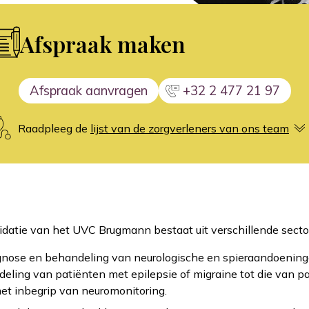
Afspraak maken
Afspraak aanvragen
+32 2 477 21 97
Raadpleeg de
lijst van de zorgverleners van ons team
lidatie van het UVC Brugmann bestaat uit verschillende secto
gnose en behandeling van neurologische en spieraandoeninge
ing van patiënten met epilepsie of migraine tot die van pat
et inbegrip van neuromonitoring.