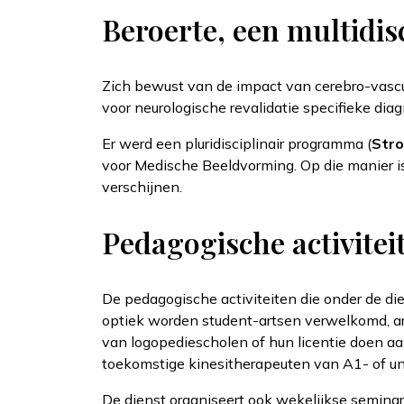
Beroerte, een multidis
Zich bewust van de impact van cerebro-vascul
voor neurologische revalidatie specifieke d
Er werd een pluridisciplinair programma (
Stro
voor Medische Beeldvorming. Op die manier i
verschijnen.
Pedagogische activitei
De pedagogische activiteiten die onder de dien
optiek worden student-artsen verwelkomd, arts
van logopediescholen of hun licentie doen aa
toekomstige kinesitherapeuten van A1- of uni
De dienst organiseert ook wekelijkse semina