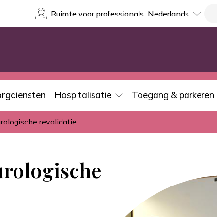
Select
Re
Ruimte voor professionals
your
language
orgdiensten
Hospitalisatie
Toegang & parkeren
rologische revalidatie
urologische