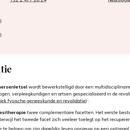
)
)
tie
hersenletsel
wordt bewerkstelligd door een multidisciplinair
gen, verpleegkundigen en artsen gespecialiseerd in de reval
niek fysische geneeskunde en revalidatie
) :
esitherapie
twee complementaire facetten. Het eerste besta
rwijl het tweede facet zich veeleer toelegt op het recuperer
eke te helpen om zijn dagelijks leven opnieuw op een optimaal 