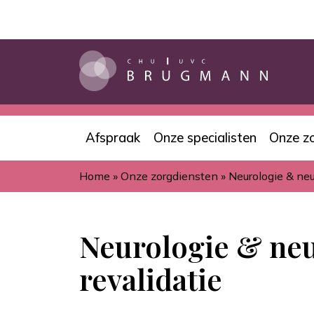
Overslaan
en
naar
de
inhoud
gaan
Afspraak
Onze specialisten
Onze z
Navigation
Home
Onze zorgdiensten
Neurologie & neu
principale
Kruimelpad
Neurologie & ne
revalidatie