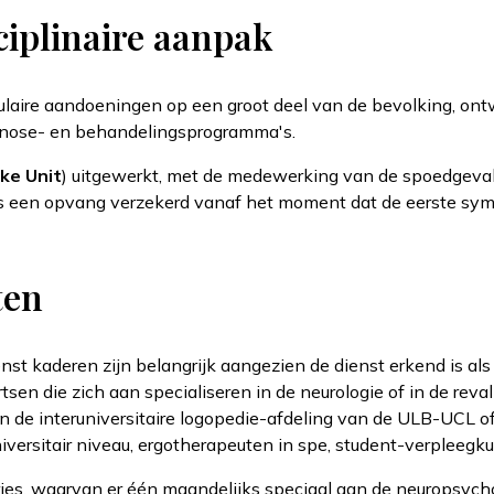
ciplinaire aanpak
aire aandoeningen op een groot deel van de bevolking, ontw
iagnose- en behandelingsprogramma's.
ke Unit
) uitgewerkt, met de medewerking van de spoedgevalle
s een opvang verzekerd vanaf het moment dat de eerste symp
ten
st kaderen zijn belangrijk aangezien de dienst erkend is als st
en die zich aan specialiseren in de neurologie of in de reva
n de interuniversitaire logopedie-afdeling van de ULB-UCL o
versitair niveau, ergotherapeuten in spe, student-verpleegku
ries, waarvan er één maandelijks speciaal aan de neuropsyc