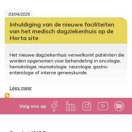
op
de
03/04/2025
Brien-
site
Inhuldiging van de nieuwe faciliteiten
van het medisch dagziekenhuis op de
Horta site
Het nieuwe dagziekenhuis verwelkomt patiënten die
worden opgenomen voor behandeling in oncologie,
hematologie, reumatologie, neurologie, gastro-
enterologie of interne geneeskunde.
Lees meer
over
Inhuldiging
van
de
Volg ons op
nieuwe
faciliteiten
van
het