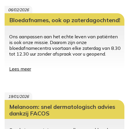
06/02/2026
Bloedafnames, ook op zaterdagochtend!
Ons aanpassen aan het echte leven van patiënten
is ook onze missie. Daarom zijn onze
bloedafnamecentra voortaan elke zaterdag van 8.30
tot 12.30 uur zonder afspraak voor u geopend.
Lees meer
over
Bloedafnames,
ook
op
zaterdagochtend!
19/01/2026
Melanoom: snel dermatologisch advies
dankzij FACOS