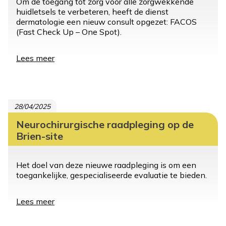
Om de toegang tot zorg voor alle zorgwekkende
huidletsels te verbeteren, heeft de dienst
dermatologie een nieuw consult opgezet: FACOS
(Fast Check Up – One Spot).
Lees meer
over
Melanoom:
snel
dermatologisch
advies
28/04/2025
dankzij
FACOS
Neurochirurgische raadpleging op de
Brien-site
Het doel van deze nieuwe raadpleging is om een
toegankelijke, gespecialiseerde evaluatie te bieden.
Lees meer
over
Neurochirurgische
raadpleging