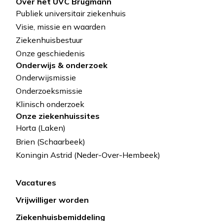
Over het UVC Brugmann
medisch
Pied
Publiek universitair ziekenhuis
dagziekenhuis
de
op
Visie, missie en waarden
de
Ziekenhuisbestuur
page
Horta
Onze geschiedenis
site
Onderwijs & onderzoek
Onderwijsmissie
Onderzoeksmissie
Klinisch onderzoek
Onze ziekenhuissites
Horta (Laken)
Brien (Schaarbeek)
Koningin Astrid (Neder-Over-Hembeek)
Vacatures
Lien
Vrijwilliger worden
rapide
Ziekenhuisbemiddeling