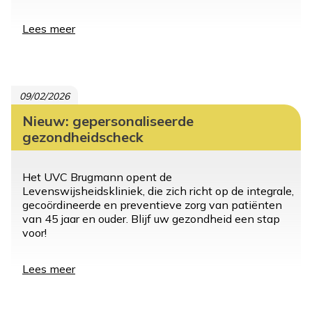
Lees meer
over
Diabetische
voet:
een
consultatie
09/02/2026
gericht
op
Nieuw: gepersonaliseerde
wonden
gezondheidscheck
Het UVC Brugmann opent de
Levenswijsheidskliniek, die zich richt op de integrale,
gecoördineerde en preventieve zorg van patiënten
van 45 jaar en ouder. Blijf uw gezondheid een stap
voor!
Lees meer
over
Nieuw:
gepersonaliseerde
gezondheidscheck