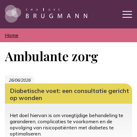
Overslaan
en
naar
de
inhoud
gaan
Home
Kruimelpad
Ambulante zorg
26/06/2026
Diabetische voet: een consultatie gericht
op wonden
Het doel hiervan is om vroegtijdige behandeling te
garanderen, complicaties te voorkomen en de
opvolging van risicopatiënten met diabetes te
optimaliseren.