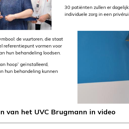
30 patiënten zullen er dageli
individuele zorg in een privér
Afbeelding
ymbool: de vuurtoren, die staat
el referentiepunt vormen voor
van hun behandeling loodsen.
van hoop” geïnstalleerd,
van hun behandeling kunnen
en van het UVC Brugmann in video