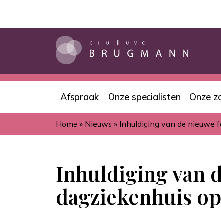
Overslaan
en
naar
de
inhoud
gaan
Afspraak
Onze specialisten
Onze z
Navigation
Home
Nieuws
Inhuldiging van de nieuwe f
principale
Kruimelpad
Inhuldiging van d
dagziekenhuis op