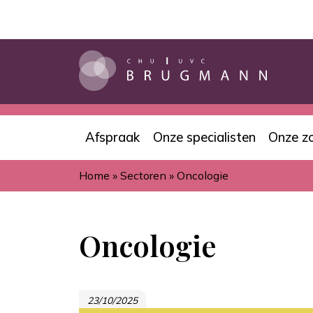
Overslaan
en
naar
de
inhoud
gaan
Afspraak
Onze specialisten
Onze z
Navigation
Home
Sectoren
Oncologie
principale
Kruimelpad
Oncologie
23/10/2025