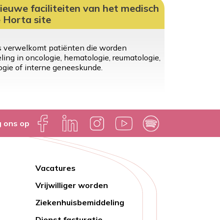
ieuwe faciliteiten van het medisch
 Horta site
s verwelkomt patiënten die worden
ng in oncologie, hematologie, reumatologie,
logie of interne geneeskunde.
g ons op
Vacatures
Lien
Vrijwilliger worden
rapide
Ziekenhuisbemiddeling
Dienst facturatie