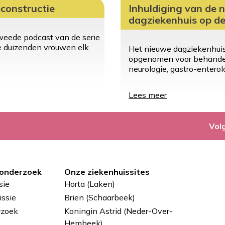
constructie
Inhuldiging van de n
dagziekenhuis op de
weede podcast van de serie
e duizenden vrouwen elk
Het nieuwe dagziekenhui
opgenomen voor behandeli
neurologie, gastro-entero
Lees meer
over
Inhuldiging
van
de
Vol
nieuwe
faciliteiten
van
het
 onderzoek
Onze ziekenhuissites
medisch
sie
Horta (Laken)
dagziekenhuis
op
ssie
Brien (Schaarbeek)
de
rzoek
Koningin Astrid (Neder-Over-
Horta
Hembeek)