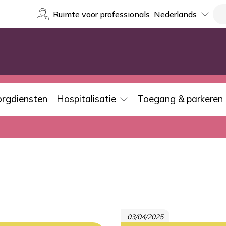
Select
Re
Ruimte voor professionals
your
language
orgdiensten
Hospitalisatie
Toegang & parkeren
03/04/2025