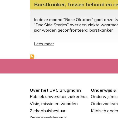
Borstkanker, tussen behoud en re
In deze maand "Roze Oktober" gaat onze t
“Doc Side Stories” over een ziekte waarme
jaar worden geconfronteerd: borstkanker.
Lees meer
over
Borstkanker,
tussen
behoud
en
reconstructie
Over het UVC Brugmann
Onderwijs &
Pied
Publiek universitair ziekenhuis
Onderwijsmis
de
Visie, missie en waarden
Onderzoeksmi
Ziekenhuisbestuur
Klinisch onde
page
Onze geschiedenis